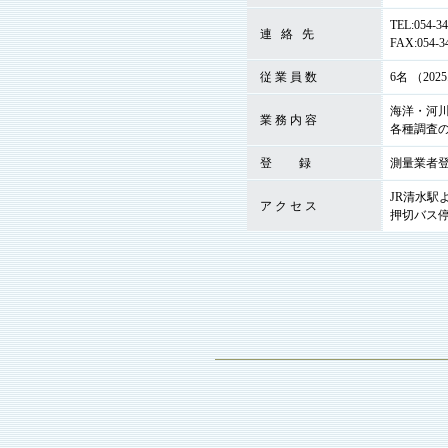
TEL:054-34
  連   絡   先
FAX:054-3
  従 業 員 数
6名 （202
海洋・河
  業 務 内 容
各種調査
  登         録
測量業者登
JR清水
  ア ク セ ス
押切バス停