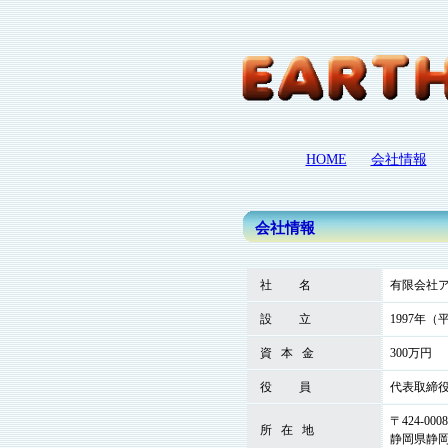
HOME
会社情報
会社情報
  社         名
有限会社
  設         立
1997年（
  資   本   金
300万円
  役         員
代表取締
〒424-0008
  所   在   地
静岡県静岡